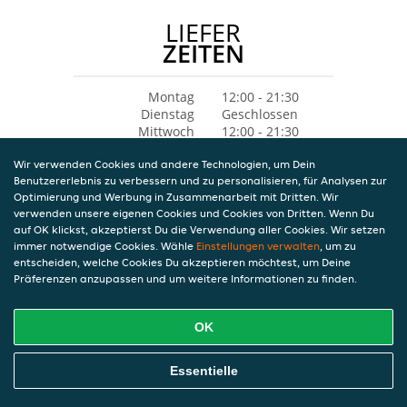
LIEFER
ZEITEN
Montag
12:00 - 21:30
Dienstag
Geschlossen
Mittwoch
12:00 - 21:30
Donnerstag
12:00 - 21:30
Wir verwenden Cookies und andere Technologien, um Dein
Freitag
12:00 - 21:30
Benutzererlebnis zu verbessern und zu personalisieren, für Analysen zur
Samstag
12:00 - 21:30
Optimierung und Werbung in Zusammenarbeit mit Dritten. Wir
Sonntag
12:00 - 21:30
verwenden unsere eigenen Cookies und Cookies von Dritten. Wenn Du
auf OK klickst, akzeptierst Du die Verwendung aller Cookies. Wir setzen
immer notwendige Cookies. Wähle
Einstellungen verwalten
, um zu
entscheiden, welche Cookies Du akzeptieren möchtest, um Deine
Präferenzen anzupassen und um weitere Informationen zu finden.
OK
Essentielle